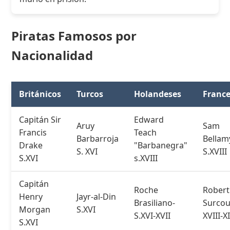
Piratas Famosos por
Nacionalidad
Británicos
Turcos
Holandeses
Franc
Capitán Sir
Edward
Aruy
Sam
Francis
Teach
Barbarroja
Bellam
Drake
"Barbanegra"
S. XVI
S.XVIII
S.XVI
s.XVIII
Capitán
Roche
Robert
Henry
Jayr-al-Din
Brasiliano-
Surcou
Morgan
S.XVI
S.XVI-XVII
XVIII-X
S.XVI