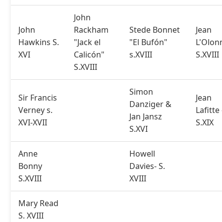
John
John
Rackham
Stede Bonnet
Jean
Hawkins S.
"Jack el
"El Bufón"
L'Olon
XVI
Calicón"
s.XVIII
S.XVIII
S.XVIII
Simon
Sir Francis
Jean
Danziger &
Verney s.
Lafitte
Jan Jansz
XVI-XVII
S.XIX
S.XVI
Anne
Howell
Bonny
Davies- S.
S.XVIII
XVIII
Mary Read
S. XVIII