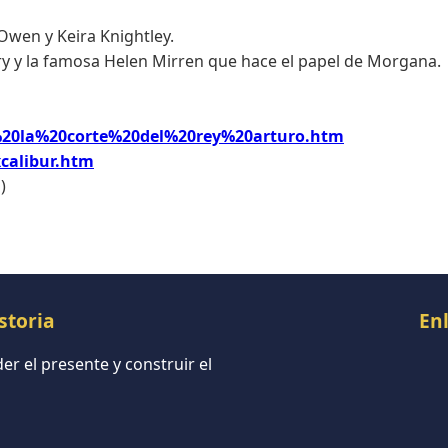
 Owen y Keira Knightley.
ry y la famosa Helen Mirren que hace el papel de Morgana.
%20la%20corte%20del%20rey%20arturo.htm
calibur.htm
)
storia
En
r el presente y construir el