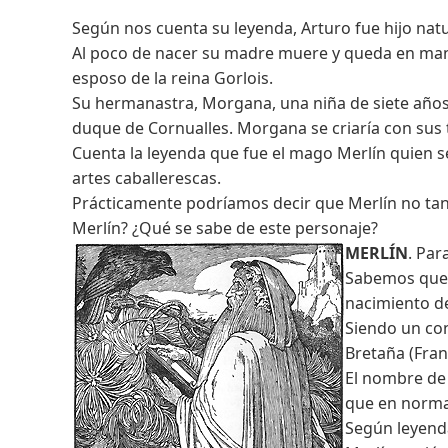
Según nos cuenta su leyenda, Arturo fue hijo natu
Al poco de nacer su madre muere y queda en mano
esposo de la reina Gorlois.
Su hermanastra, Morgana, una niña de siete años, 
duque de Cornualles. Morgana se criaría con sus t
Cuenta la leyenda que fue el mago Merlín quien se
artes caballerescas.
Prácticamente podríamos decir que Merlín no tan s
Merlín? ¿Qué se sabe de este personaje?
MERLÍN
. Par
Sabemos que e
nacimiento de
Siendo un con
Bretaña (Fran
El nombre de 
que en norman
Según leyenda