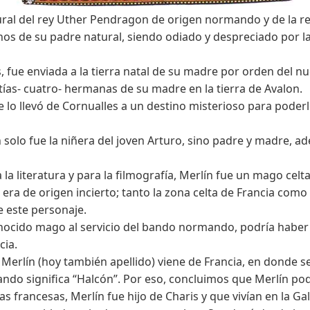
ral del rey Uther Pendragon de origen normando y de la rei
s de su padre natural, siendo odiado y despreciado por la
fue enviada a la tierra natal de su madre por orden del nu
ías- cuatro- hermanas de su madre en la tierra de Avalon.
 lo llevó de Cornualles a un destino misterioso para poderl
olo fue la niñera del joven Arturo, sino padre y madre, ade
a la literatura y para la filmografía, Merlín fue un mago cel
ra de origen incierto; tanto la zona celta de Francia como l
 este personaje.
ocido mago al servicio del bando normando, podría haber 
cia.
Merlín (hoy también apellido) viene de Francia, en donde 
do significa “Halcón”. Por eso, concluimos que Merlín podr
s francesas, Merlín fue hijo de Charis y que vivían en la Gal