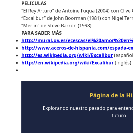
PELICULAS
“El Rey Arturo” de Antoine Fuqua (2004) con Clive
“Excalibur” de John Boorman (1981) con Nigel Ter
“Merlin” de Steve Barron (1998)
PARA SABER MÁS
http://mural.uv.es/ecescas/el%20amor%20en
http://www.aceros-de-hispania.com/espada-ex
http://es.wikipedia.org/wiki/Excalibur
(español
http://en.wikipedia.org/wiki/Excalibur
(inglés)
Página de la Hi
Explorando nuestro pasado para entende
futuro.