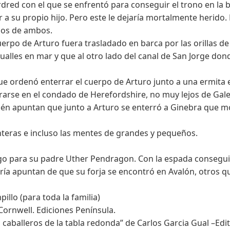
red con el que se enfrentó para conseguir el trono en la 
a su propio hijo. Pero este le dejaría mortalmente herido.
pos de ambos.
o de Arturo fuera trasladado en barca por las orillas de A
ualles en mar y que al otro lado del canal de San Jorge dond
e ordenó enterrar el cuerpo de Arturo junto a una ermita
arse en el condado de Herefordshire, no muy lejos de Gale
bién apuntan que junto a Arturo se enterró a Ginebra que mo
onteras e incluso las mentes de grandes y pequeños.
go para su padre Uther Pendragon. Con la espada conseguiría
ría apuntan de que su forja se encontró en Avalón, otros q
illo (para toda la familia)
Cornwell. Ediciones Península.
s caballeros de la tabla redonda” de Carlos Garcia Gual –Edit