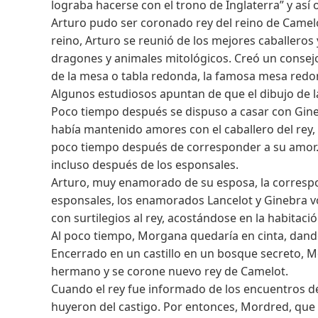
lograba hacerse con el trono de Inglaterra” y así 
Arturo pudo ser coronado rey del reino de Camelo
reino, Arturo se reunió de los mejores caballeros 
dragones y animales mitológicos. Creó un consejo
de la mesa o tabla redonda, la famosa mesa redon
Algunos estudiosos apuntan de que el dibujo de l
Poco tiempo después se dispuso a casar con Ginebr
había mantenido amores con el caballero del rey, 
poco tiempo después de corresponder a su amor. L
incluso después de los esponsales.
Arturo, muy enamorado de su esposa, la corresp
esponsales, los enamorados Lancelot y Ginebra v
con surtilegios al rey, acostándose en la habitaci
Al poco tiempo, Morgana quedaría en cinta, dando a
Encerrado en un castillo en un bosque secreto, 
hermano y se corone nuevo rey de Camelot.
Cuando el rey fue informado de los encuentros de
huyeron del castigo. Por entonces, Mordred, que 