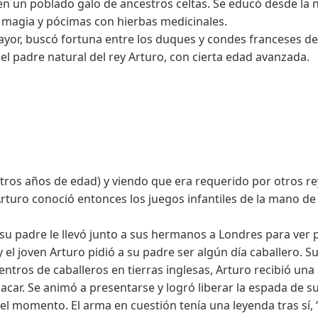
en un poblado galo de ancestros celtas. Se educó desde la 
 magia y pócimas con hierbas medicinales.
yor, buscó fortuna entre los duques y condes franceses de l
 el padre natural del rey Arturo, con cierta edad avanzada.
tros años de edad) y viendo que era requerido por otros rey
os. Arturo conoció entonces los juegos infantiles de la mano
 su padre le llevó junto a sus hermanos a Londres para ver p
y el joven Arturo pidió a su padre ser algún día caballero.
tros de caballeros en tierras inglesas, Arturo recibió una
sacar. Se animó a presentarse y logró liberar la espada de 
el momento. El arma en cuestión tenía una leyenda tras sí,