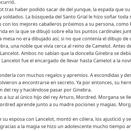
ocurrió.
t tras haber podido sacar de del yunque, la espada que su 
y soldados. La búsqueda del Santo Grial le hizo soñar toda s
 con los mejores caballeros próximos a su persona, como Pe
da en la que se dibujó sobre ella los puntos cardinales jun
a mesa no era dibujado así, si no que contenía el dibujo d
a, una noble que vivía cerca al reino de Camelot. Antes de 
Lancelot. Ambos no sabían que la doncella Ginebra se debía 
ancelot fue el encargado de llevar hasta Camelot a la nov
ondería con muchos regalos y apremios. A escondidas y de
olvieron a encontrarse en secreto. Ya por entonces, su h
ón del rey y haciéndose pasar por Ginebra.
 luz al único hijo del rey Arturo, Mordred. Morgana se llevó
Mordred aprende junto a su madre pociones y magias. Morg
 su esposa con Lancelot, montó en cólera, los ajustició y 
gracias a la magia se hizo un adolescente mucho tiempo an