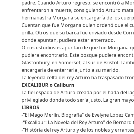
padre. Cuando Arturo regreso, se encontró a Mord
enfrentaron a muerte, consiguiendo Arturo matar 
hermanastra Morgana se encargaría de los cuer
Cuentan que fue Morgana quien ordenó que el cuerp
orilla. Otros que su barca fue enviado desde Corn
donde apuntan, pudiera estar enterrado.
Otros estudiosos apuntan de que fue Morgana qu
pudiera encontrarlo. Este bosque pudiera encontr
Glastonbury, en Somerset, al sur de Bristol. Tam
encargaría de enterrarla junto a su marido.
La leyenda celta del rey Arturo ha traspasado fr
EXCALIBUR o Caliburn
La fiel espada de Arturo creada por el hada del la
privilegiado donde todo sería justo. La gran mayo
LIBROS
-“El Mago Merlín. Biografía” de Evelyne López Camp
-“Excalibur: La Novela del Rey Arturo” de Bernard 
-“História del rey Arturo y de los nobles y errante