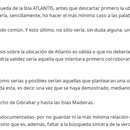
ueda de la Isla ATLANTIS, antes que descartar primero la u
aría, sencillamente, no hacer el más mínimo caso a las palab
do común. Y esto último, no sólo sería, sin duda alguna, un in
sis sobre la ubicación de Atlantis es válida o que no deber
ndría validez sería aquella que intentara primero corrobora
omo serias y posibles serían aquellas que plantearan una u
da esta, es decir, una vez que se haya demostrado, mediant
cho de Gibraltar y hasta las Islas Madeiras.
indocumentadas- por no guardar ni la más mínima relación co
sino que es, además, faltar a la búsqueda sincera de la verd