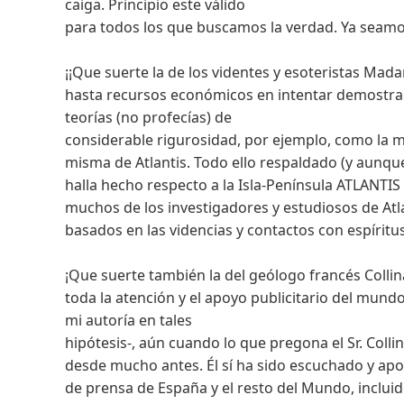
caiga. Principio este válido
para todos los que buscamos la verdad. Ya seamos
¡¡Que suerte la de los videntes y esoteristas Ma
hasta recursos económicos en intentar demostrar
teorías (no profecías) de
considerable rigurosidad, por ejemplo, como la m
misma de Atlantis. Todo ello respaldado (y aunqu
halla hecho respecto a la Isla-Península ATLANTIS 
muchos de los investigadores y estudiosos de Atl
basados en las videncias y contactos con espíritu
¡Que suerte también la del geólogo francés Collin
toda la atención y el apoyo publicitario del mun
mi autoría en tales
hipótesis-, aún cuando lo que pregona el Sr. Col
desde mucho antes. Él sí ha sido escuchado y ap
de prensa de España y el resto del Mundo, incluido