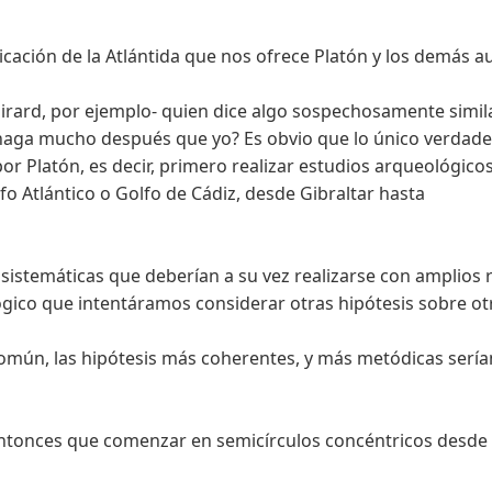
icación de la Atlántida que nos ofrece Platón y los demás a
 Girard, por ejemplo- quien dice algo sospechosamente simi
lo haga mucho después que yo? Es obvio que lo único verdad
or Platón, es decir, primero realizar estudios arqueológico
lfo Atlántico o Golfo de Cádiz, desde Gibraltar hasta
istemáticas que deberían a su vez realizarse con amplios re
lógico que intentáramos considerar otras hipótesis sobre otra
mún, las hipótesis más coherentes, y más metódicas serían
 entonces que comenzar en semicírculos concéntricos desde e