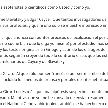
 esotéristas o científicos como Usted y como yo.
dame Blavatsky y Edgar Cayce!! Que tantos investigadores d
 sus profecías, y que ni uno sólo se muestre interesado e
ía, que anuncia con puntos precisos de localización el posi
e no suene bien que lo diga yo mismo) por el estudio más s
y los textos originales en Griego y Latín de los diálogos del
antis seguirán creyendo todo lo contrario o sea, que los es
s milenarios de Cayce y de Blavatsky.
a Girard! Al que sólo por ser francés o por ser miembro de 
do -incluido los medios de prensa y portales de internet h
lina Girard no es más que una hipótesis sospechosamente m
oyado. Mientras que yo me he cansado de enviar resúmenes
 el National Geographic (quien también se ha hecho eco de l