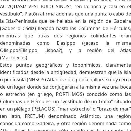
AC /QUASI/ VESTIBULO SINUS”, “en la boca y casi en el
vestíbulo”. Platón afirma además que una punta o cabo de
la Isla-Península que se hallaba en la región de Gadeira
(Gades o Cádiz) llegaba hasta las Columnas de Hércules,
mientras que otras dos regiones colindantes eran
denominadas como Elasippo (¿acaso la misma
Olisippo/Elisippo, Lisboa?), y la región del Atlas
(Marruecos).
Estos puntos geográficos y toponímicos, claramente
identificados desde la antigüedad, demuestran que la isla
o península (NHSOS) Atlantis sólo podía hallarse muy cerca
de un lugar donde se conjugaran a la misma vez una boca
o estrecho (en griego, PORTHMOS) conocido como las
Columnas de Hércules, un “vestíbulo de un Golfo” situado
en un piélago (PELAGOS), “mar estrecho” o “brazo de mar”
(en latín, FRETUM) denominado Atlántico, una región
conocida como Gadeira, y otra región denominada como
Atlas. Pues la respuesta sólo puede ser la siguiente: la