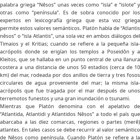
palabra griega “Nêsos” unas veces como “isla” e “islote” y
otras como “península”. Es de sobra conocido por los
expertos en lexicografía griega que esta voz griega
permite estos valores semánticos. Platón habla de “Atlantis
nêsos” o “isla Atlantis”, una sola vez en ambos diálogos del
Timaios y el Kritias; cuando se refiere a la pequeña isla-
acrópolis donde se erigían los templos a Poseidôn y a
Kleitos, que se hallaba en un punto central de una llanura
costera a una distancia de unos 50 estadios (cerca de 10
km) del mar, rodeada por dos anillos de tierra y tres fosos
circulares de agua proveniente del mar; la misma isla-
acrópolis que fue tragada por el mar después de unos
terremotos funestos y una gran inundación o tsunami.
Mientras que Platón denomina con el apelativo de
“Atlantida, Atlantidi y Atlantidos Nêsos” a todo el país que
abarcaba a las diez comarcas, regiones o partes (merê)
atlantes. En tales casos se debe recurrir al valor semántico
de Nêsos como península. Cuando Platón se refiere a la