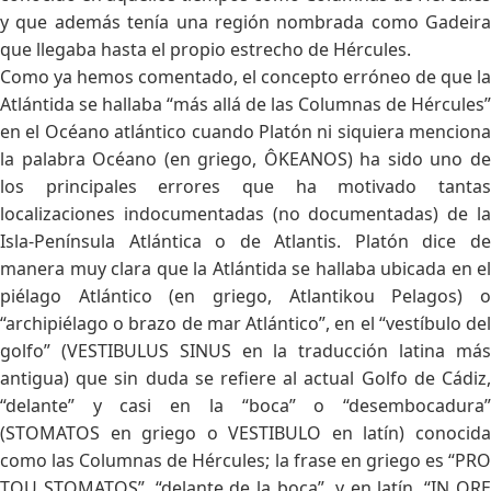
y que además tenía una región nombrada como Gadeira
que llegaba hasta el propio estrecho de Hércules.
Como ya hemos comentado, el concepto erróneo de que la
Atlántida se hallaba “más allá de las Columnas de Hércules”
en el Océano atlántico cuando Platón ni siquiera menciona
la palabra Océano (en griego, ÔKEANOS) ha sido uno de
los principales errores que ha motivado tantas
localizaciones indocumentadas (no documentadas) de la
Isla-Península Atlántica o de Atlantis. Platón dice de
manera muy clara que la Atlántida se hallaba ubicada en el
piélago Atlántico (en griego, Atlantikou Pelagos) o
“archipiélago o brazo de mar Atlántico”, en el “vestíbulo del
golfo” (VESTIBULUS SINUS en la traducción latina más
antigua) que sin duda se refiere al actual Golfo de Cádiz,
“delante” y casi en la “boca” o “desembocadura”
(STOMATOS en griego o VESTIBULO en latín) conocida
como las Columnas de Hércules; la frase en griego es “PRO
TOU STOMATOS”, “delante de la boca”, y en latín, “IN ORE