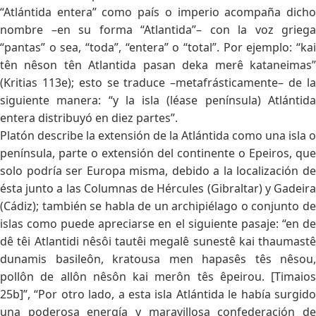
“Atlántida entera” como país o imperio acompaña dicho
nombre –en su forma “Atlantida”– con la voz griega
“pantas” o sea, “toda”, “entera” o “total”. Por ejemplo: “kai
tên nêson tên Atlantida pasan deka merê kataneimas”
(Kritias 113e); esto se traduce –metafrásticamente– de la
siguiente manera: “y la isla (léase península) Atlántida
entera distribuyó en diez partes”.
Platón describe la extensión de la Atlántida como una isla o
península, parte o extensión del continente o Epeiros, que
solo podría ser Europa misma, debido a la localización de
ésta junto a las Columnas de Hércules (Gibraltar) y Gadeira
(Cádiz); también se habla de un archipiélago o conjunto de
islas como puede apreciarse en el siguiente pasaje: “en de
dê têi Atlantidi nêsôi tautêi megalê sunestê kai thaumastê
dunamis basileôn, kratousa men hapasês tês nêsou,
pollôn de allôn nêsôn kai merôn tês êpeirou. [Timaios
25b]”, “Por otro lado, a esta isla Atlántida le había surgido
una poderosa energía y maravillosa confederación de